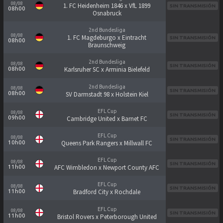
08/08
1. FC Heidenheim 1846 x VfL 1899
SIN TRANSMISIÓN
08h00
Osnabruck
2nd Bundesliga
08/08
1. FC Magdeburgo x Eintracht
SIN TRANSMISIÓN
08h00
Braunschweig
2nd Bundesliga
08/08
SIN TRANSMISIÓN
08h00
Karlsruher SC x Arminia Bielefeld
2nd Bundesliga
08/08
SIN TRANSMISIÓN
08h00
SV Darmstadt 98 x Holstein Kiel
EFL Cup
08/08
SIN TRANSMISIÓN
09h00
Cambridge United x Barnet FC
EFL Cup
08/08
SIN TRANSMISIÓN
10h00
Queens Park Rangers x Millwall FC
EFL Cup
08/08
SIN TRANSMISIÓN
11h00
AFC Wimbledon x Newport County AFC
EFL Cup
08/08
SIN TRANSMISIÓN
11h00
Bradford City x Rochdale
EFL Cup
08/08
SIN TRANSMISIÓN
11h00
Bristol Rovers x Peterborough United