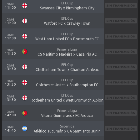
EFL Cup
08/08
SIN TRANSMISIÓN
11h00
Swansea City x Birmingham City
EFL Cup
08/08
SIN TRANSMISIÓN
11h00
Watford FC x Crawley Town
EFL Cup
08/08
SIN TRANSMISIÓN
11h00
West Ham United FC x Portsmouth FC
Primeira Liga
08/08
SIN TRANSMISIÓN
11h30
CS Maritimo Madeira x Casa Pia AC
EFL Cup
08/08
SIN TRANSMISIÓN
13h30
Cheltenham Town x Charlton Athletic
EFL Cup
08/08
SIN TRANSMISIÓN
13h30
Colchester United x Southampton FC
EFL Cup
08/08
SIN TRANSMISIÓN
13h30
Rotherham United x West Bromwich Albion
Primeira Liga
08/08
SIN TRANSMISIÓN
14h00
Vitoria Guimaraes x FC Arouca
Superliga
08/08
SIN TRANSMISIÓN
14h45
Atlético Tucumán x CA Sarmiento Junin