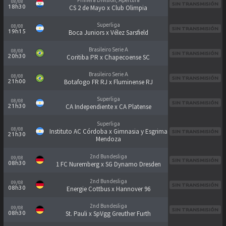
08/08
SIN TRANSMISIÓN
18h30
CS 2 de Mayo x Club Olimpia
Superliga
08/08
SIN TRANSMISIÓN
19h15
Boca Juniors x Vélez Sarsfield
Brasileiro Serie A
08/08
SIN TRANSMISIÓN
20h30
Coritiba PR x Chapecoense SC
Brasileiro Serie A
08/08
SIN TRANSMISIÓN
21h00
Botafogo FR RJ x Fluminense RJ
Superliga
08/08
SIN TRANSMISIÓN
21h30
CA Independiente x CA Platense
Superliga
08/08
Instituto AC Córdoba x Gimnasia y Esgrima
SIN TRANSMISIÓN
21h30
Mendoza
2nd Bundesliga
09/08
SIN TRANSMISIÓN
08h30
1 FC Nuremberg x SG Dynamo Dresden
2nd Bundesliga
09/08
SIN TRANSMISIÓN
08h30
Energie Cottbus x Hannover 96
2nd Bundesliga
09/08
SIN TRANSMISIÓN
08h30
St. Pauli x SpVgg Greuther Furth