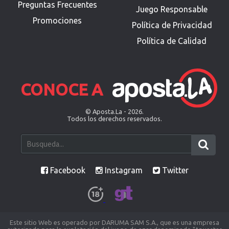
Preguntas Frecuentes
Juego Responsable
Promociones
Política de Privacidad
Política de Calidad
CONOCE A
© Aposta.La - 2026.
Todos los derechos reservados.
Facebook
Instagram
Twitter
Este sitio Web es operado por DARUMA SAM S.A., que es una empresa